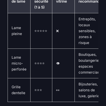
de lame
sécurité
vitrine
recommandé
(1 à 5)
Entrepôts,
locaux
Lame
⭐⭐⭐⭐⭐
❌
sensibles,
pleine
zones à
risque
Boutiques,
Lame
boulangeries,
micro-
⭐⭐⭐⭐
👁️
espaces
perforée
commerciaux
Bijouteries,
Grille
⭐⭐⭐
👀
salons de
dentelle
luxe, galeries